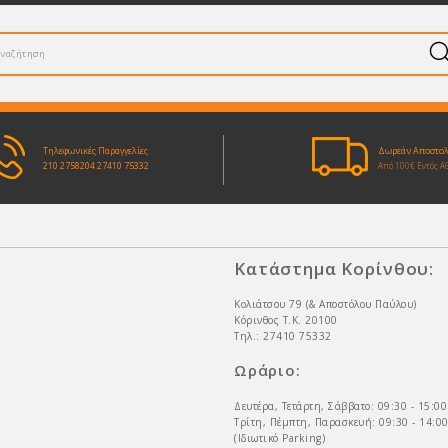
Τηλεφωνικές Παραγγελίες
Δωρεάν Αποστο
210 2758204
27410 75332
Από 100€ Εντός Α
Κατάστημα Κορίνθου:
Κολιάτσου 79 (& Αποστόλου Παύλου)
Κόρινθος Τ.Κ. 20100
Τηλ.: 27410 75332
Ωράριο:
Δευτέρα, Τετάρτη, Σάββατο: 09:30 - 15:00
Τρίτη, Πέμπτη, Παρασκευή: 09:30 - 14:00
(Ιδιωτικό Parking)