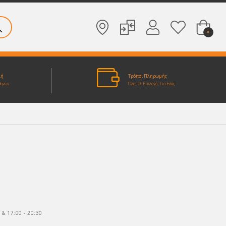
0
λή
Τρόποι Πληρωμής
θηνών
Όλες Οι Επιλογές Για Εσάς
 & 17:00 - 20:30