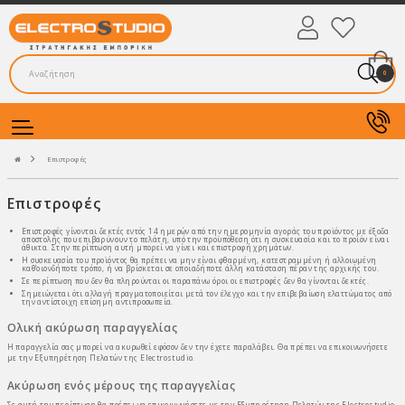
0
Επιστροφές
Επιστροφές
Επιστροφές γίνονται δεκτές εντός 14 ημερών από την ημερομηνία αγοράς του προϊόντος με έξοδα
αποστολής που επιβαρύνουν το πελάτη, υπό την προϋπόθεση ότι η συσκευασία και το προϊόν είναι
άθικτα. Στην περίπτωση αυτή μπορεί να γίνει και επιστροφή χρημάτων.
Η συσκευασία του προϊόντος θα πρέπει να μην είναι φθαρμένη, κατεστραμμένη ή αλλοιωμένη
καθ’οιονδήποτε τρόπο, ή να βρίσκεται σε οποιαδήποτε άλλη κατάσταση πέραν της αρχικής του.
Σε περίπτωση που δεν θα πληρούνται οι παραπάνω όροι οι επιστροφές δεν θα γίνονται δεκτές.
Σημειώνεται ότι αλλαγή πραγματοποιείται μετά τον έλεγχο και την επιβεβαίωση ελαττώματος από
την αντίστοιχη επίσημη αντιπροσωπεία.
Ολική ακύρωση παραγγελίας
Η παραγγελία σας μπορεί να ακυρωθεί εφόσον δεν την έχετε παραλάβει. Θα πρέπει να επικοινωνήσετε
με την Εξυπηρέτηση Πελατών της Electrostudio.
Ακύρωση ενός μέρους της παραγγελίας
Σε αυτή την περίπτωση θα πρέπει να επικοινωνήσετε με την Εξυπηρέτηση Πελατών της Electrostudio