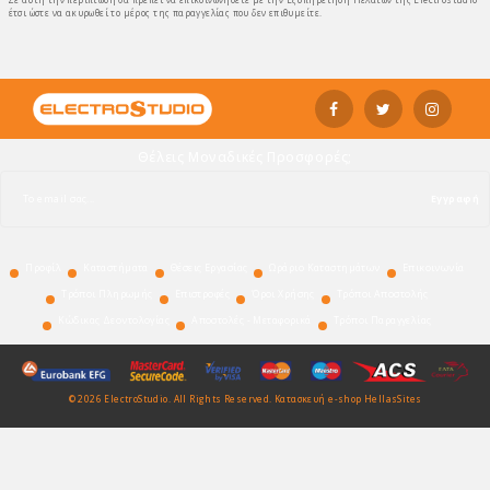
έτσι ώστε να ακυρωθεί το μέρος της παραγγελίας που δεν επιθυμείτε.
Θέλεις Μοναδικές Προσφορές;
Εγγραφή
Προφίλ
Καταστήματα
Θέσεις Εργασίας
Ωράριο Καταστημάτων
Επικοινωνία
Τρόποι Πληρωμής
Επιστροφές
Όροι Χρήσης
Τρόποι Αποστολής
Κώδικας Δεοντολογίας
Αποστολές - Μεταφορικά
Τρόποι Παραγγελίας
© 2026 ElectroStudio. All Rights Reserved.
Κατασκευή e-shop HellasSites