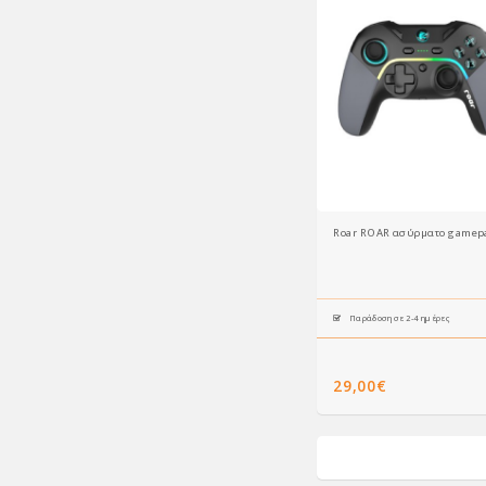
Roar ROAR ασύρματο gamepad
Παράδοση σε 2-4 ημέρες
29,00€