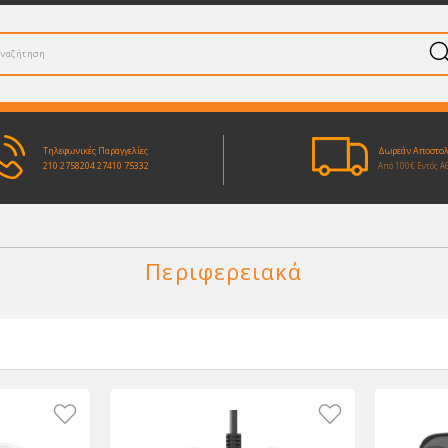
Τηλεφωνικές Παραγγελίες
Δωρεάν Αποστο
210 2758204
27410 75332
Από 100€ Εντός Α
Περιφερειακά