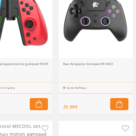
ασύρματο JoyCon gamepad RR-0015 για Nintendo Switch, μπλε & κόκκινο
Roar Ασύρματο Gamepad RR-0023
ε 2-4 ημέρες
Άμεσα διαθέσιμο
25,90€