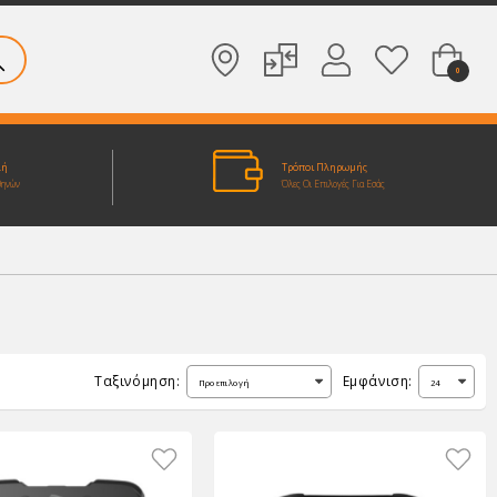
0
λή
Τρόποι Πληρωμής
θηνών
Όλες Οι Επιλογές Για Εσάς
Ταξινόμηση:
Εμφάνιση: