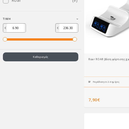
Roar
(9)
ΤΙΜΉ
€
€
Καθαρισμός
Roar ROAR βάση φόρτισης ga
Παράδοση σε 2-4 ημέρες
7,90€