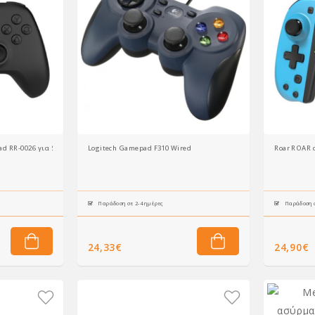
 RR-0026 για Switch/PS3/PC/Android, 2.4GHz, μαύρο
Logitech Gamepad F310 Wired
Roar ROAR 
Παράδοση σε 2-4 ημέρες
Παράδοση σ
24,33€
24,90€