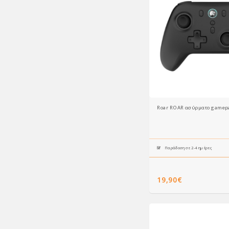
Roar ROAR ασύρματο gamepad
Παράδοση σε 2-4 ημέρες
19,90€