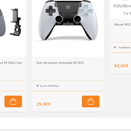
Mecool MEC
Παράδοση σ
 RR-0022, Switch/PC/iOS/Android, Bluetooth, μαύρο
Roar Ασύρματο Gamepad RR-0021
60,00€
Άμεσα διαθέσιμο
29,90€