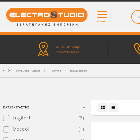
Menu
Δωρεάν Παραλαβή
Από Αθήνα & Κόρινθο
Computing - Gaming
Gaming
Περιφερειακά
ΚΑΤΑΣΚΕΥΑΣΤΉΣ
Logitech
(2)
Mecool
(1)