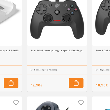
mepad RR-0019 για 2x PS5 DualSense, λευκή
Roar ROAR ενσύρματο gamepad R100WD, με vibration, PC, PS3 & An
Roar ROAR α
Παράδοση σε 2-4 ημέρες
Παράδοση σ
12,90€
18,90€