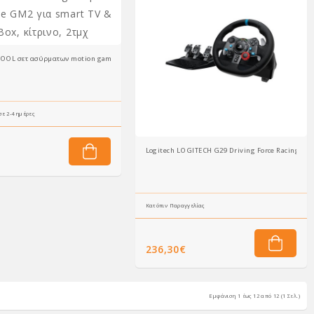
OOL σετ ασύρματων motion gamepad KidzMove GM2 για smart TV & TV Box, κίτρινο, 2τμχ
ε 2-4 ημέρες
Logitech LOGITECH G29 Driving Force Racing Whe
Κατόπιν Παραγγελίας
236,30€
Εμφάνιση 1 έως 12 από 12 (1 Σελ.)