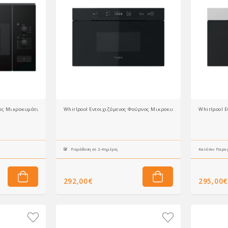
νος Μικροκυμάτων BFL520MBO 20Lt
Whirlpool Εντοιχιζόμενος Φούρνος Μικροκυμάτων MBNA900B 22l
Whirlpool 
Παράδοση σε 2-4 ημέρες
Κατόπιν Παραγ
292,00€
295,00€