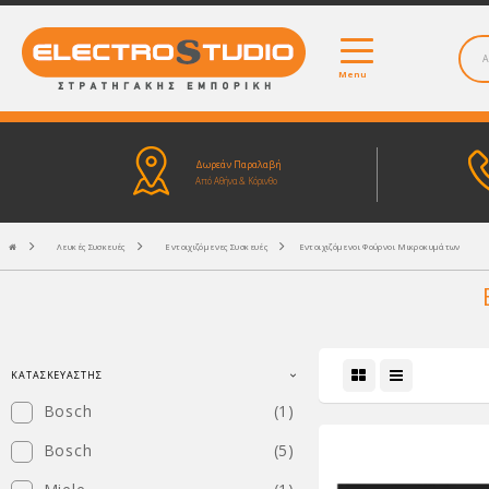
Menu
Δωρεάν Παραλαβή
Από Αθήνα & Κόρινθο
Λευκές Συσκευές
Εντοιχιζόμενες Συσκευές
Εντοιχιζόμενοι Φούρνοι Μικροκυμάτων
ΚΑΤΑΣΚΕΥΑΣΤΉΣ
Bosch
(1)
Bosch
(5)