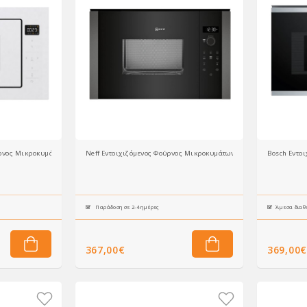
ύρνος Μικροκυμάτων BM251SG2WG (738324) 25lt Λευκός
Neff Εντοιχιζόμενος Φούρνος Μικροκυμάτων HLAWD23G0 (20lt)
Bosch Εντο
Παράδοση σε 2-4 ημέρες
Άμεσα διαθ
367,00€
369,00€