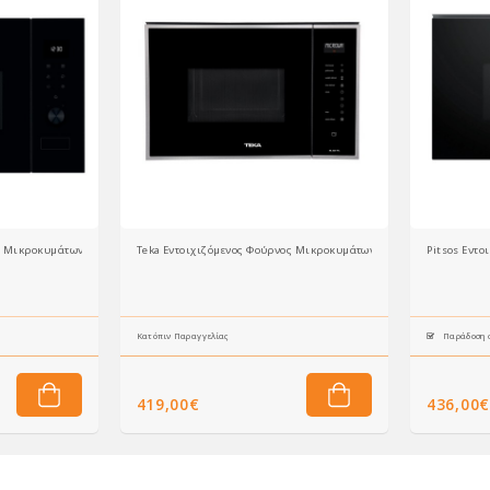
ος Μικροκυμάτων OS5MG20EB 19Lt Μαύρος
Teka Εντοιχιζόμενος Φούρνος Μικροκυμάτων ML 825 TFL
Pitsos Εντ
Κατόπιν Παραγγελίας
Παράδοση σ
419,00€
436,00€