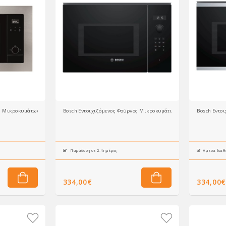
ς Μικροκυμάτων MS 620 BIS
Bosch Εντοιχιζόμενος Φούρνος Μικροκυμάτων BFL554MB0 25lt Μ
Bosch Εντο
Παράδοση σε 2-4 ημέρες
Άμεσα διαθ
334,00€
334,00€