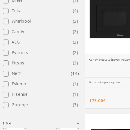
Miele
(1)
Teka
(4)
Whirlpool
(3)
Candy
(2)
AEG
(2)
Pyramis
(2)
Candy Εντοιχιζόμενος Φούρ
Pitsos
(2)
Neff
(14)
Eskimo
(1)
Παράδοση σε 2-4 ημέρες
Hisense
(1)
175,00€
Gorenje
(3)
ΤΙΜΉ