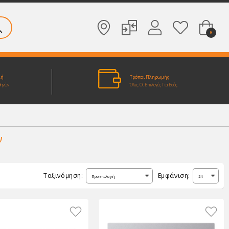
0
λή
Τρόποι Πληρωμής
θηνών
Όλες Οι Επιλογές Για Εσάς
ν
Ταξινόμηση:
Εμφάνιση: