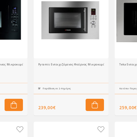
Pyramis Εντοιχιζόμενος Φούρνος Μικροκυμάτων 30 Black (034011401) 23lt
Pyramis Εντοιχιζόμενος Φούρνος Μικροκυμάτων 30 Inox (03401130
Teka Εντοι
Παράδοση σε 2-4 ημέρες
Κατόπιν Παραγ
239,00€
259,00€