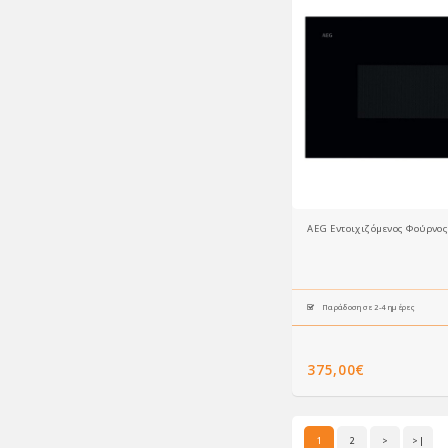
AEG Εντοιχιζόμενος Φούρν
Παράδοση σε 2-4 ημέρες
375,00€
1
2
>
>|