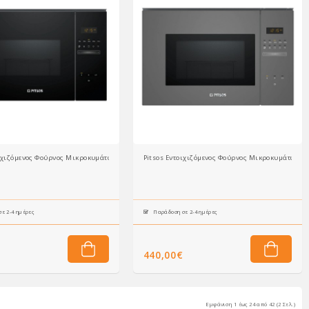
οιχιζόμενος Φούρνος Μικροκυμάτων PG30W75X2 (25lt)
Pitsos Εντοιχιζόμενος Φούρνος Μικροκυμάτων PG
ε 2-4 ημέρες
Παράδοση σε 2-4 ημέρες
440,00€
Εμφάνιση 1 έως 24 από 42 (2 Σελ.)