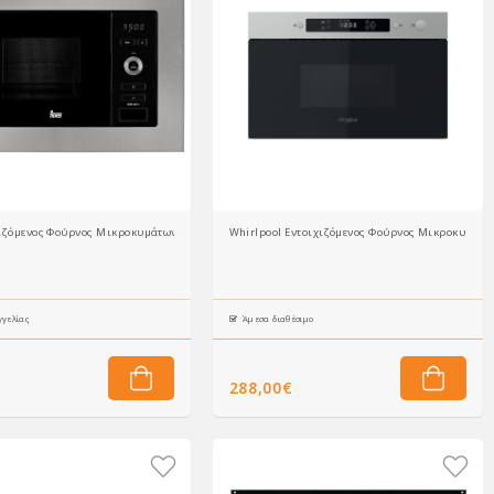
1)
χιζόμενος Φούρνος Μικροκυμάτων MWE 225 FI
Whirlpool Εντοιχιζόμενος Φούρνος Μικροκυμάτω
γελίας
Άμεσα διαθέσιμο
288,00€