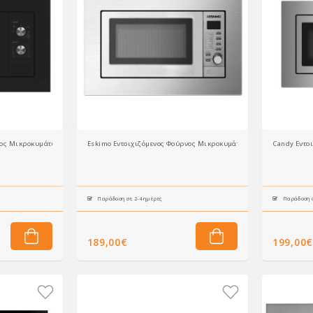
νος Μικροκυμάτων MIS1730B 17lt Μαύρος
Eskimo Εντοιχιζόμενος Φούρνος Μικροκυμάτων ES MWOBI25DG 25
Candy Εντο
Παράδοση σε 2-4 ημέρες
Παράδοση σ
189,00€
199,00€