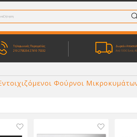
Τηλεφωνικές Παραγγελίες
Δωρεάν Αποστο
210 2758204
27410 75332
Από 100€ Εντός Α
Εντοιχιζόμενοι Φούρνοι Μικροκυμάτω