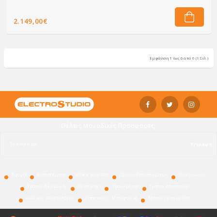
2.149,00€
Εμφάνιση 1 έως 6 από 6 (1 Σελ.)
Θέλεις Μοναδικές Προσφορές;
Εγγραφή
Προφίλ
Καταστήματα
Θέσεις Εργασίας
Ωράριο Καταστημάτων
Επικοινωνία
Τρόποι Πληρωμής
Επιστροφές
Όροι Χρήσης
Τρόποι Αποστολής
Κώδικας Δεοντολογίας
Αποστολές - Μεταφορικά
Τρόποι Παραγγελίας