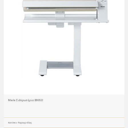
Miele Σιδερωτήριο B995D
Κατόπιν Παραγγελίας