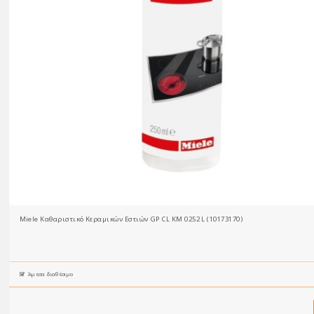
Miele Καθαριστικό Κεραμικών Εστιών GP CL KM 0252 L (10173170)
Άμεσα διαθέσιμο