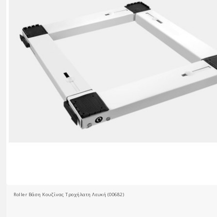
Roller Βάση Κουζίνας Τροχήλατη Λευκή (00682)