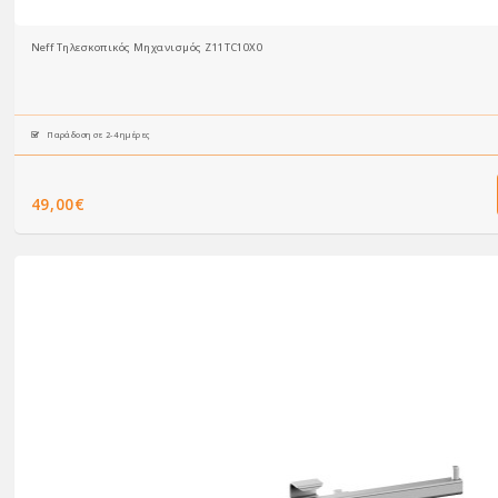
Neff Τηλεσκοπικός Μηχανισμός Z11TC10X0
Παράδοση σε 2-4 ημέρες
49,00€