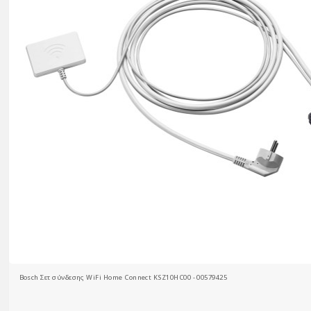
Bosch Σετ σύνδεσης WiFi Home Connect KSZ10HC00 - 00579425