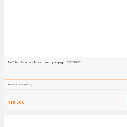
Neff Ανταλλακτική Μετόπη Απορροφητήρα Z54TH60D1
Κατόπιν Παραγγελίας
119,00€