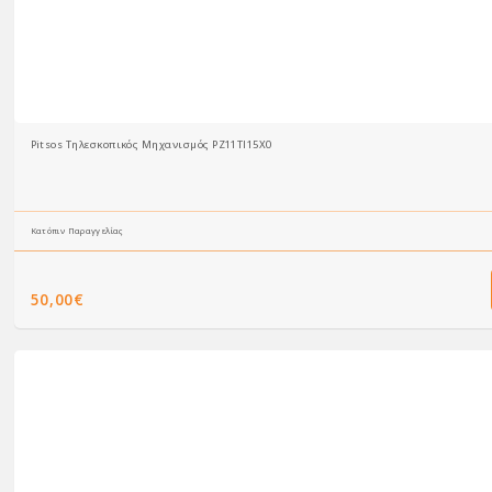
Pitsos Τηλεσκοπικός Μηχανισμός PZ11TI15X0
Κατόπιν Παραγγελίας
50,00€