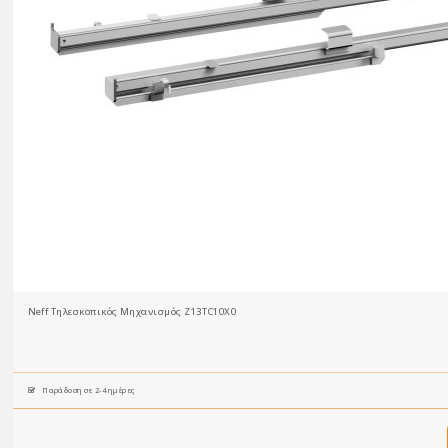
Neff Τηλεσκοπικός Μηχανισμός Z13TC10X0
Παράδοση σε 2-4 ημέρες