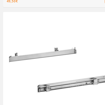
49,50€