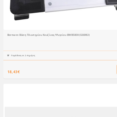
Bormann Βάση Πλυντηρίου Κουζίνας/Ψυγείου BWB5000 (026983)
Παράδοση σε 2-4 ημέρες
18,43€