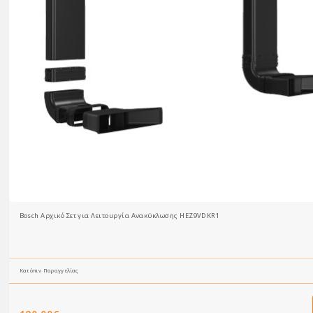
Bosch Αρχικό Σετ για Λειτουργία Ανακύκλωσης HEZ9VDKR1
Κατόπιν Παραγγελίας