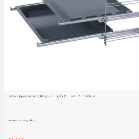
Pitsos Τηλεσκοπικός Mηχανισμός PZ11TE24X0 2 Eπιπέδων
Κατόπιν Παραγγελίας