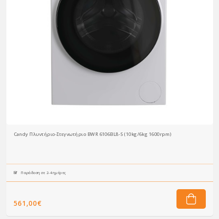
Candy Πλυντήριο-Στεγνωτήριο BWR 6106BL8-S (10kg/6kg 1600rpm)
Παράδοση σε 2-4 ημέρες
561,00€