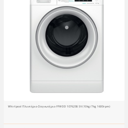
Whirlpool Πλυντήριο-Στεγνωτήριο FFWDD 1076258 SV (10kg/7kg 1600rpm)