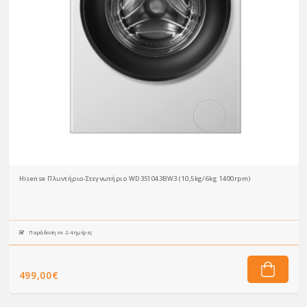
Hisense Πλυντήριο-Στεγνωτήριο WD3S1043BW3 (10,5kg/6kg 1400rpm)
Παράδοση σε 2-4 ημέρες
499,00€