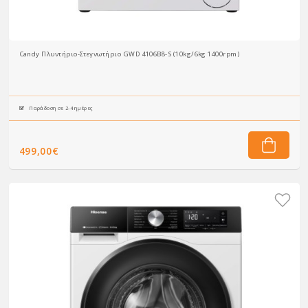
Candy Πλυντήριο-Στεγνωτήριο GWD 4106B8-S (10kg/6kg 1400rpm)
Παράδοση σε 2-4 ημέρες
499,00€