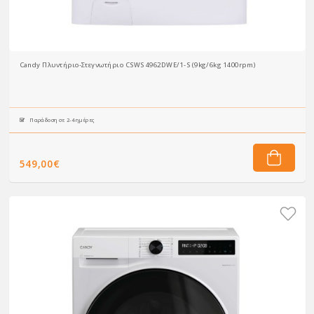
Candy Πλυντήριο-Στεγνωτήριο CSWS 4962DWE/1-S (9kg/6kg 1400rpm)
Παράδοση σε 2-4 ημέρες
549,00€