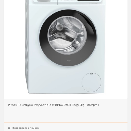
Pitsos Πλυντήριο-Στεγνωτήριο WDP14C09GR (9kg/5kg 1400rpm)
Παράδοση σε 2-4 ημέρες