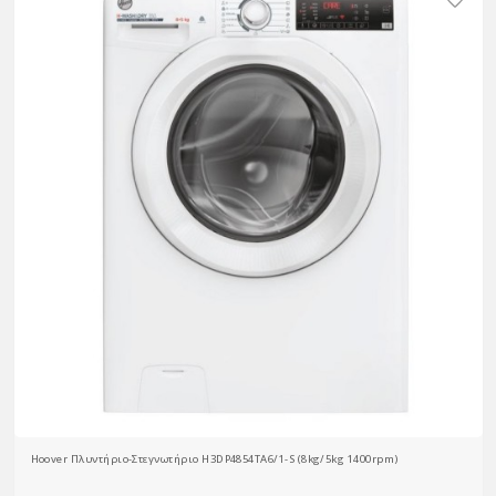
Hoover Πλυντήριο-Στεγνωτήριο H3DP4854TA6/1-S (8kg/5kg 1400rpm)