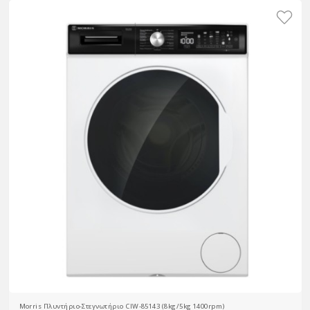
Morris Πλυντήριο-Στεγνωτήριο CIW-85143 (8kg/5kg 1400rpm)