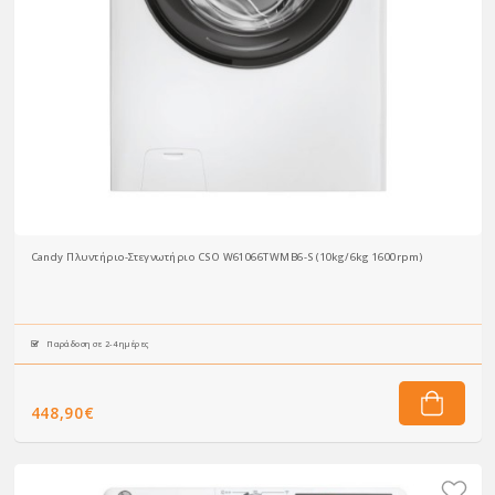
Candy Πλυντήριο-Στεγνωτήριο CSO W61066TWMB6-S (10kg/6kg 1600rpm)
Παράδοση σε 2-4 ημέρες
448,90€