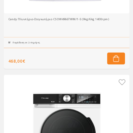
Candy Πλυντήριο-Στεγνωτήριο CSOW4966TWM/1-S (9kg/6kg 1400rpm)
Παράδοση σε 2-4 ημέρες
468,00€