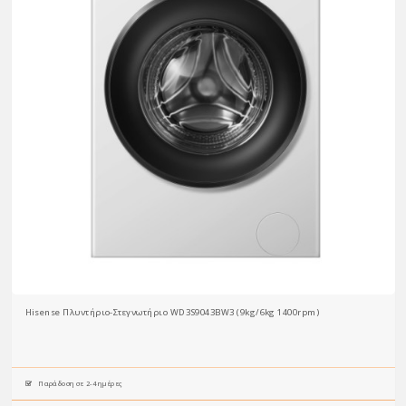
Hisense Πλυντήριο-Στεγνωτήριο WD3S9043BW3 (9kg/6kg 1400rpm)
Παράδοση σε 2-4 ημέρες