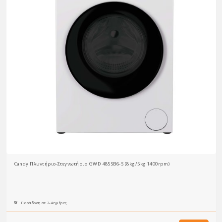
Candy Πλυντήριο-Στεγνωτήριο GWD 485SB6-S (8kg/5kg 1400rpm)
Παράδοση σε 2-4 ημέρες