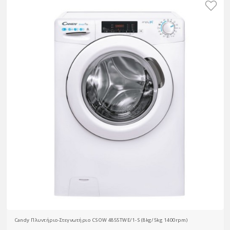
Candy Πλυντήριο-Στεγνωτήριο CSOW 4855TWE/1-S (8kg/5kg 1400rpm)