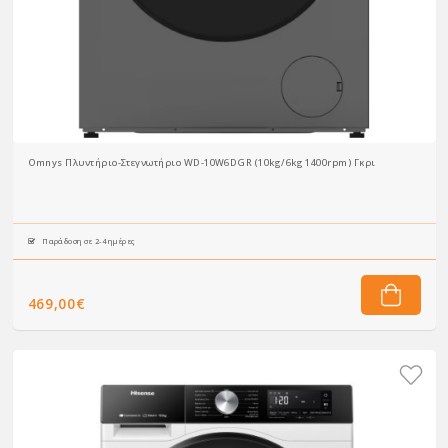
Omnys Πλυντήριο-Στεγνωτήριο WD-10W6DGR (10kg/6kg 1400rpm) Γκρι
Παράδοση σε 2-4 ημέρες
469,00€