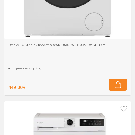
Omnys Πλυντήριο-Στεγνωτήριο WD-10W6DWH (10kg/6kg 1400rpm)
Παράδοση σε 2-4 ημέρες
449,00€