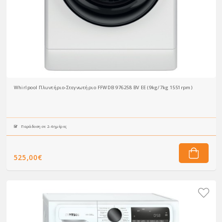
Whirlpool Πλυντήριο-Στεγνωτήριο FFWDB 976258 BV EE (9kg/7kg 1551rpm)
Παράδοση σε 2-4 ημέρες
525,00€