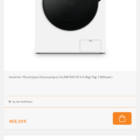
Inventor Πλυντήριο-Στεγνωτήριο GLXW10D7215 (10kg/7kg 1500rpm)
Άμεσα διαθέσιμο
468,00€