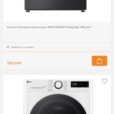
Hisense Πλυντήριο-Στεγνωτήριο WD5S1045BB (10,5kg/6kg 1400rpm)
Παράδοση σε 2-4 ημέρες
599,00€