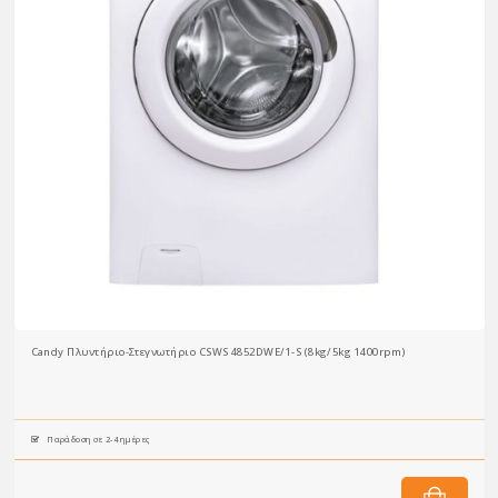
Candy Πλυντήριο-Στεγνωτήριο CSWS 4852DWE/1-S (8kg/5kg 1400rpm)
Παράδοση σε 2-4 ημέρες