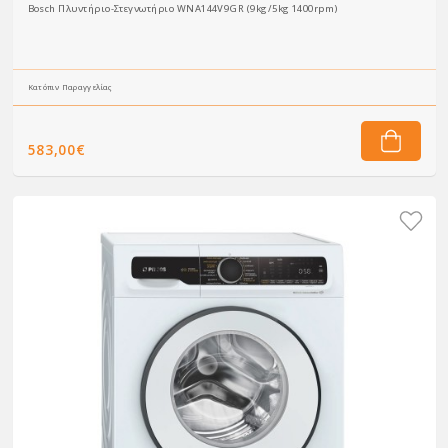
Bosch Πλυντήριο-Στεγνωτήριο WNA144V9GR (9kg/5kg 1400rpm)
Κατόπιν Παραγγελίας
583,00€