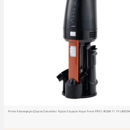
Primo Επαναφορτιζόμενο Σκουπάκι Υγρών Στερεών Aqua Force PRVC-40294 11.1V (40029