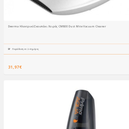
Deerma Ηλεκτρικό Σκουπάκι Χειρός CM800 Dust Mite Vacuum Cleaner
Παράδοση σε 2-4 ημέρες
31,97€