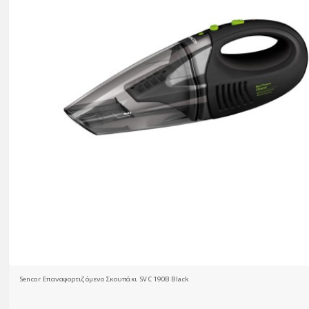
Sencor Επαναφορτιζόμενο Σκουπάκι SVC 190B Black