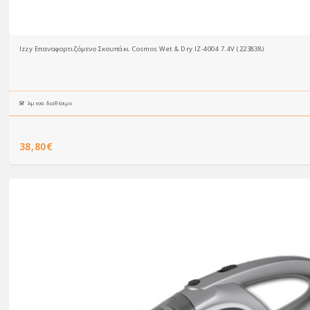
Izzy Επαναφορτιζόμενο Σκουπάκι Cosmos Wet & Dry IZ-4004 7.4V (223838)
Άμεσα διαθέσιμο
38,80€