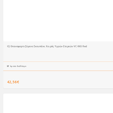
IQ Επαναφορτιζόμενο Σκουπάκι Χειρός Υγρών-Στερεών VC-965 Red
Άμεσα διαθέσιμο
42,56€