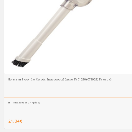
Bormann Σκουπάκι Χειρός Επαναφορτιζόμενο BVC1250 (073925) 8V Λευκό
Παράδοση σε 2-4 ημέρες
21,34€