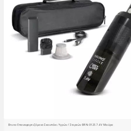
Bruno Επαναφορτιζόμενο Σκουπάκι Υγρών / Στερεών BRN-0125 7.4V Μαύρο