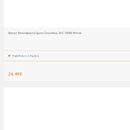
Sencor Επαναφορτιζόμενο Σκουπάκι SVC 190W White
Παράδοση σε 2-4 ημέρες
24,49€