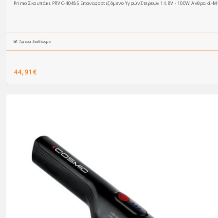
Primo Σκουπάκι PRVC-40485 Επαναφορτιζόμενο Υγρών Στερεών 14.8V - 100W Ανθρακί-Μ
Άμεσα διαθέσιμο
44,91€