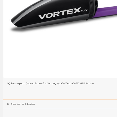
IQ Επαναφορτιζόμενο Σκουπάκι Χειρός Υγρών-Στερεών VC-965 Purple
Παράδοση σε 2-4 ημέρες