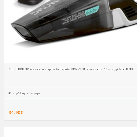
Bruno BRUNO σκουπάκι υγρών & στερεών BRN-0131, επαναφορτιζόμενο, φίλτρο HEPA
Παράδοση σε 2-4 ημέρες
34,90€