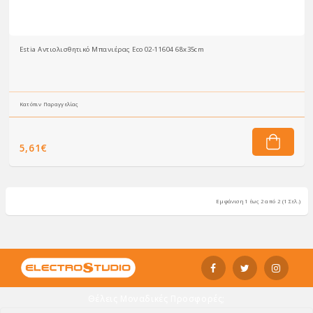
Estia Αντιολισθητικό Μπανιέρας Eco 02-11604 68x35cm
Κατόπιν Παραγγελίας
5,61€
Εμφάνιση 1 έως 2 από 2 (1 Σελ.)
Θέλεις Μοναδικές Προσφορές;