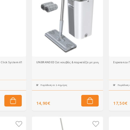
Leifheit Πτυσσόμενο Κοντάρι Click System 41522 (110-190cm)
UNBRANDED Σετ κουβάς & παρκετέζα με μικροΐνες CLN-0055, 21x2
Esperanza Π
Παράδοση σε 2-4 ημέρες
Παράδοση σ
14,90€
17,50€