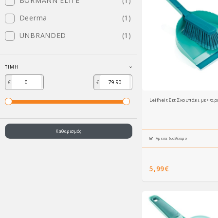
BORMANN ELITE
(1)
Deerma
(1)
UNBRANDED
(1)
ΤΙΜΉ
€
€
Leifheit Σετ Σκουπάκι με Φαρ
Καθαρισμός
Άμεσα διαθέσιμο
5,99€