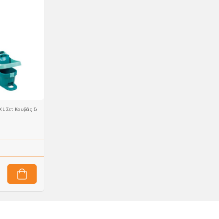
i XL Σετ Κουβάς Σφουγγαρίστρα με Στραγγιστήρι και Ρόδες