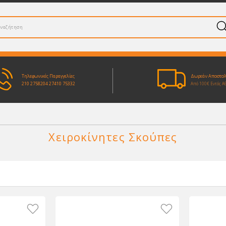
Τηλεφωνικές Παραγγελίες
Δωρεάν Αποστο
210 2758204
27410 75332
Από 100€ Εντός Α
Χειροκίνητες Σκούπες