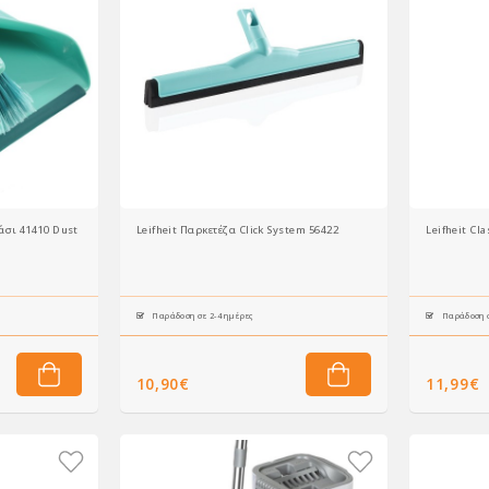
ράσι 41410 Dust Pan
Leifheit Παρκετέζα Click System 56422
Leifheit Cl
Παράδοση σε 2-4 ημέρες
Παράδοση σ
10,90€
11,99€