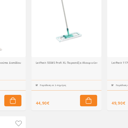
Σκούπα Δαπέδου Click System
Leifheit 55045 Profi XL Παρκετέζα Αλουμινίου Click System
Leifheit 11
Παράδοση σε 2-4 ημέρες
Παράδοση σ
44,90€
49,90€