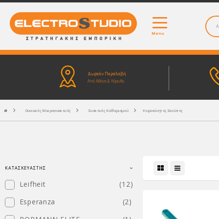
Menu
Δωρεάν Παραλαβή
Από Αθήνα & Κόρινθο
Οικιακές Μικροσυσκευές
Συσκευές Καθαρισμού
Χειροκίνητες Σκούπες
ΚΑΤΑΣΚΕΥΑΣΤΉΣ
Leifheit
(12)
Esperanza
(2)