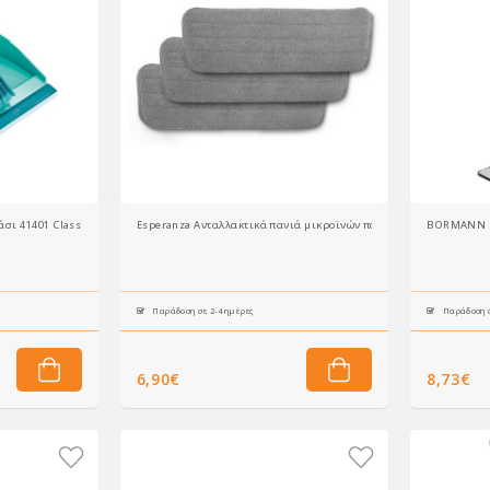
άσι 41401 Classic
Esperanza Ανταλλακτικά πανιά μικροϊνών παρκετέζας EHS003SP3, 4
BORMANN EL
Παράδοση σε 2-4 ημέρες
Παράδοση σ
6,90€
8,73€