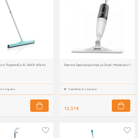
assic Παρκετέζα XL 56421 (45cm)
Deerma Σφουγγαρίστρα με Σπρέι Ψεκασμού TB50
ε 2-4 ημέρες
Παράδοση σε 2-4 ημέρες
12,51€