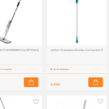
1.5x14cm, γκρι, 3τμχ
ITE BORMANN Elite BFT7034 Σφουγγαρίστρα με Σπρέι Ψεκασμού Χωρητικότητας,350ml,38
Leifheit Πτυσσόμενο Κοντάρι Click System (75-13
ε 2-4 ημέρες
Άμεσα διαθέσιμο
9,99€