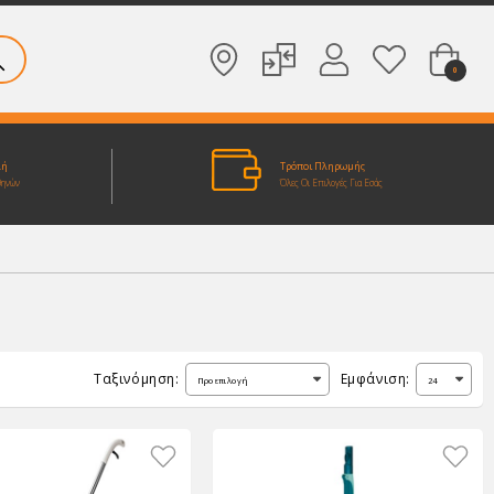
0
λή
Τρόποι Πληρωμής
θηνών
Όλες Οι Επιλογές Για Εσάς
Ταξινόμηση:
Εμφάνιση: