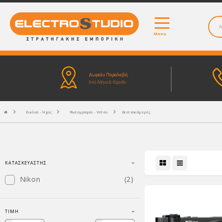
Menu
Δωρεάν Παραλαβή
Από Αθήνα & Κόρινθο
Εικόνα - Ήχος
Φωτογραφία - Video
Βιντεοκάμερες
ΚΑΤΑΣΚΕΥΑΣΤΉΣ
Nikon
(2)
ΤΙΜΉ