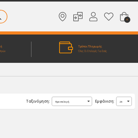
0
λή
Τρόποι Πληρωμής
θηνών
Όλες Οι Επιλογές Για Εσάς
Ταξινόμηση:
Εμφάνιση: