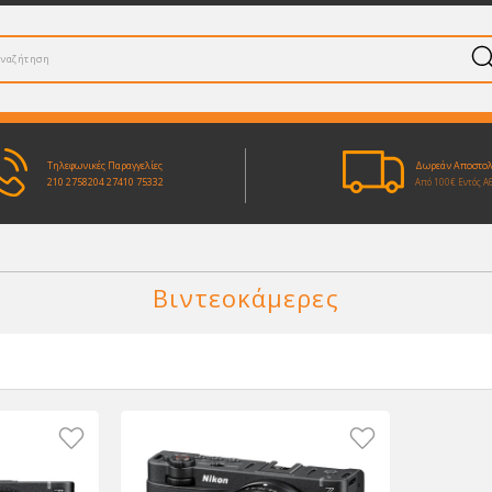
Τηλεφωνικές Παραγγελίες
Δωρεάν Αποστο
210 2758204
27410 75332
Από 100€ Εντός Α
Βιντεοκάμερες