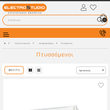
0
Λευκές Συσκευές
Απορροφητήρες
Πτυσσόμενοι
Πτυσσόμενοι
ΦΊΛΤΡΑ