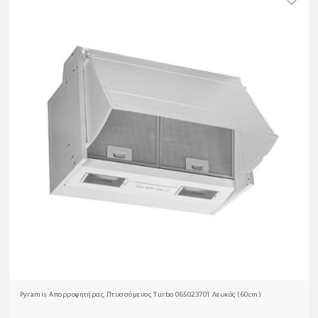
Pyramis Απορροφητήρας Πτυσσόμενος Turbo 065023701 Λευκός (60cm)