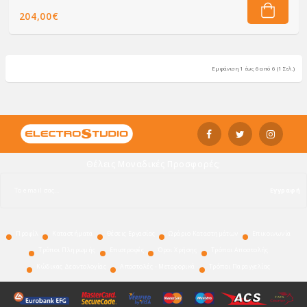
204,00€
Εμφάνιση 1 έως 6 από 6 (1 Σελ.)
Θέλεις Μοναδικές Προσφορές;
Εγγραφή
Προφίλ
Καταστήματα
Θέσεις Εργασίας
Ωράριο Καταστημάτων
Επικοινωνία
Τρόποι Πληρωμής
Επιστροφές
Όροι Χρήσης
Τρόποι Αποστολής
Κώδικας Δεοντολογίας
Αποστολές - Μεταφορικά
Τρόποι Παραγγελίας