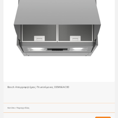
Bosch Απορροφητήρας Πτυσσόμενος DEM66AC00
Κατόπιν Παραγγελίας