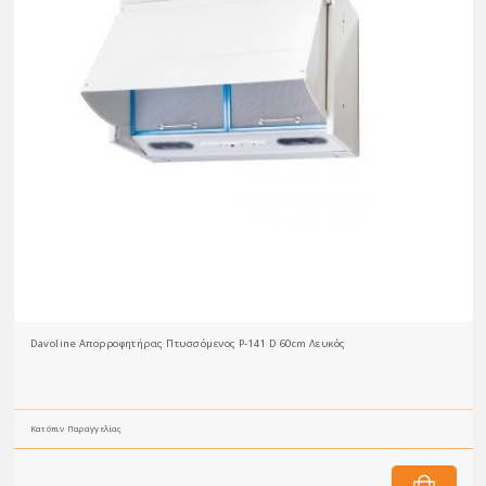
Davoline Απορροφητήρας Πτυσσόμενος P-141 D 60cm Λευκός
Κατόπιν Παραγγελίας