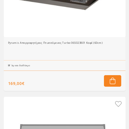
Pyramis Απορροφητήρας Πτυσσόμενος Turbo 065023801 Καφέ (60cm)
Άμεσα διαθέσιμο
169,00€