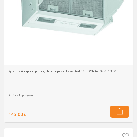
Pyramis Απορροφητήρας Πτυσσόμενος Essential 60cm White (065031302)
Κατόπιν Παραγγελίας
145,00€