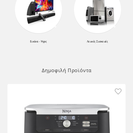
Εικόνα - Ήχος
Λευκές Συσκευές
Δημοφιλή Προϊόντα
υμητό